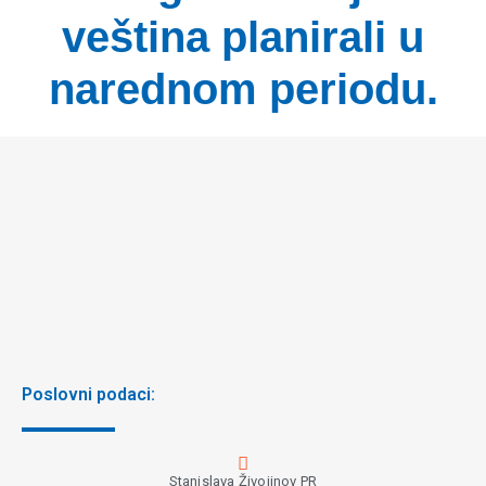
veština planirali u
narednom periodu.
Poslovni podaci:
Stanislava Živojinov PR