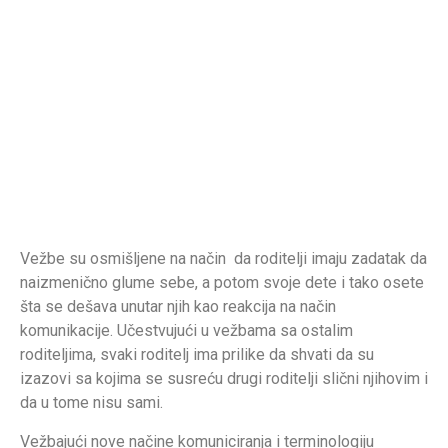
Vežbe su osmišljene na način da roditelji imaju zadatak da
naizmenično glume sebe, a potom svoje dete i tako osete
šta se dešava unutar njih kao reakcija na način
komunikacije. Učestvujući u vežbama sa ostalim
roditeljima, svaki roditelj ima prilike da shvati da su
izazovi sa kojima se susreću drugi roditelji slični njihovim i
da u tome nisu sami.
Vežbajući nove načine komuniciranja i terminologiju