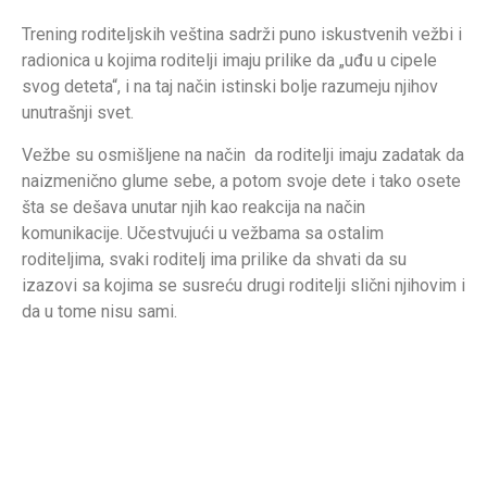
Trening roditeljskih veština sadrži puno iskustvenih vežbi i
radionica u kojima roditelji imaju prilike da „uđu u cipele
svog deteta“, i na taj način istinski bolje razumeju njihov
unutrašnji svet.
Vežbe su osmišljene na način da roditelji imaju zadatak da
naizmenično glume sebe, a potom svoje dete i tako osete
šta se dešava unutar njih kao reakcija na način
komunikacije. Učestvujući u vežbama sa ostalim
roditeljima, svaki roditelj ima prilike da shvati da su
izazovi sa kojima se susreću drugi roditelji slični njihovim i
da u tome nisu sami.