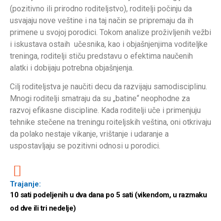
(pozitivno ili prirodno roditeljstvo), roditelji počinju da
usvajaju nove veštine i na taj način se pripremaju da ih
primene u svojoj porodici. Tokom analize proživljenih vežbi
i iskustava ostaih učesnika, kao i objašnjenjima voditeljke
treninga, roditelji stiču predstavu o efektima naučenih
alatki i dobijaju potrebna objašnjenja.
Cilj roditeljstva je naučiti decu da razvijaju samodisciplinu.
Mnogi roditelji smatraju da su „batine“ neophodne za
razvoj efikasne discipline. Kada roditelji uče i primenjuju
tehnike stečene na treningu roiteljskih veština, oni otkrivaju
da polako nestaje vikanje, vrištanje i udaranje a
uspostavljaju se pozitivni odnosi u porodici.
Trajanje:
10 sati podeljenih u dva dana po 5 sati (vikendom, u razmaku
od dve ili tri nedelje)