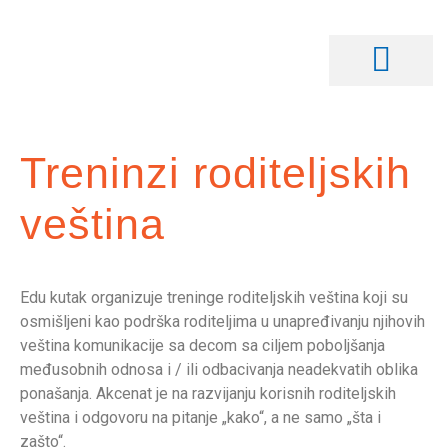
Treninzi roditeljskih
veština
Edu kutak organizuje treninge roditeljskih veština koji su
osmišljeni kao podrška roditeljima u unapređivanju njihovih
veština komunikacije sa decom sa ciljem poboljšanja
međusobnih odnosa i / ili odbacivanja neadekvatih oblika
ponašanja. Akcenat je na razvijanju korisnih roditeljskih
veština i odgovoru na pitanje „kako“, a ne samo „šta i
zašto“.