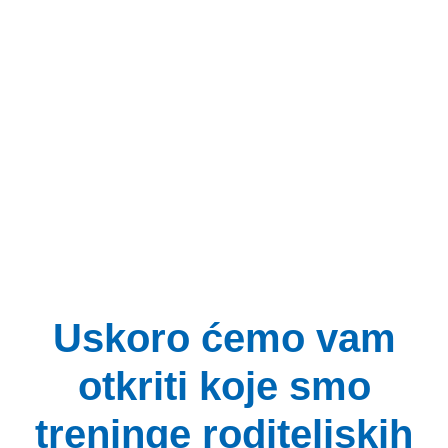
Uskoro ćemo vam
otkriti koje smo
treninge roditeljskih