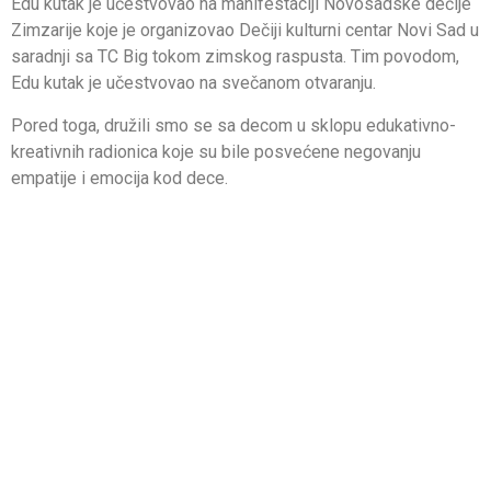
Edu kutak je učestvovao na manifestaciji Novosadske dečije
Zimzarije koje je organizovao Dečiji kulturni centar Novi Sad u
saradnji sa TC Big tokom zimskog raspusta. Tim povodom,
Edu kutak je učestvovao na svečanom otvaranju.
Pored toga, družili smo se sa decom u sklopu edukativno-
kreativnih radionica koje su bile posvećene negovanju
empatije i emocija kod dece.