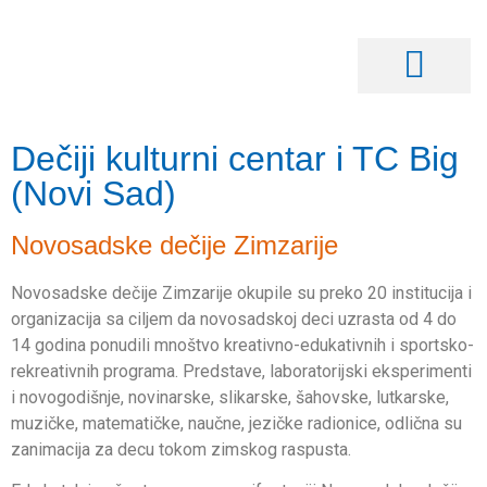
Dečiji kulturni centar i TC Big
(Novi Sad)
Novosadske dečije Zimzarije
Novosadske dečije Zimzarije okupile su preko 20 institucija i
organizacija sa ciljem da novosadskoj deci uzrasta od 4 do
14 godina ponudili mnoštvo kreativno-edukativnih i sportsko-
rekreativnih programa. Predstave, laboratorijski eksperimenti
i novogodišnje, novinarske, slikarske, šahovske, lutkarske,
muzičke, matematičke, naučne, jezičke radionice, odlična su
zanimacija za decu tokom zimskog raspusta.